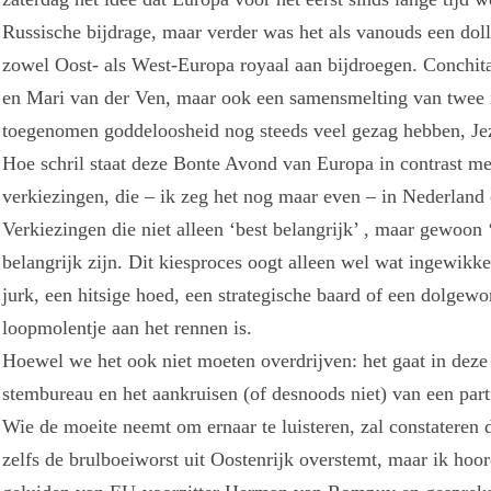
Russische bijdrage, maar verder was het als vanouds een dol
zowel Oost- als West-Europa royaal aan bijdroegen. Conchita
en Mari van der Ven, maar ook een samensmelting van twee 
toegenomen goddeloosheid nog steeds veel gezag hebben, Je
Hoe schril staat deze Bonte Avond van Europa in contrast m
verkiezingen, die – ik zeg het nog maar even – in Nederland
Verkiezingen die niet alleen ‘best belangrijk’ , maar gewoon ‘
belangrijk zijn. Dit kiesproces oogt alleen wel wat ingewikk
jurk, een hitsige hoed, een strategische baard of een dolge
loopmolentje aan het rennen is.
Hoewel we het ook niet moeten overdrijven: het gaat in deze
stembureau en het aankruisen (of desnoods niet) van een parti
Wie de moeite neemt om ernaar te luisteren, zal constateren 
zelfs de brulboeiworst uit Oostenrijk overstemt, maar ik ho