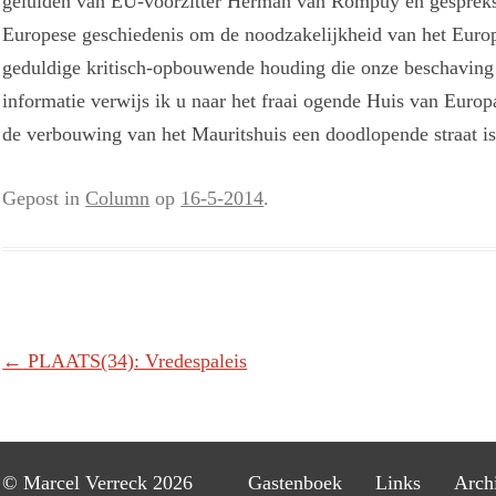
geluiden van EU-voorzitter Herman van Rompuy en gespreks
Europese geschiedenis om de noodzakelijkheid van het Europe
geduldige kritisch-opbouwende houding die onze beschaving 
informatie verwijs ik u naar het fraai ogende Huis van Europ
de verbouwing van het Mauritshuis een doodlopende straat is.
Gepost in
Column
op
16-5-2014
.
Berichtnavigatie
←
PLAATS(34): Vredespaleis
© Marcel Verreck 2026
Gastenboek
Links
Arch