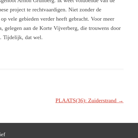
genoot Arnon Grunberg. Ik weet voldoende van de
se project te rechtvaardigen. Niet zonder de
op vele gebieden verder heeft gebracht. Voor meer
a, gelegen aan de Korte Vijverberg, die trouwens door
 Tijdelijk, dat wel.
PLAATS(36): Zuiderstrand
→
ief