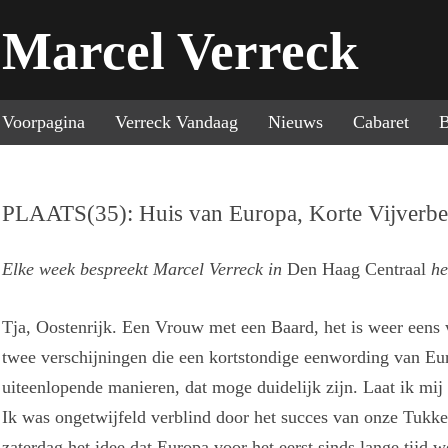
Marcel Verreck
Sp
Voorpagina
Verreck Vandaag
Nieuws
Cabaret
B
PLAATS(35): Huis van Europa, Korte Vijverbe
Elke week bespreekt Marcel Verreck in
Den Haag Centraal
he
Tja, Oostenrijk. Een Vrouw met een Baard, het is weer eens
twee verschijningen die een kortstondige eenwording van Eu
uiteenlopende manieren, dat moge duidelijk zijn. Laat ik mij
Ik was ongetwijfeld verblind door het succes van onze Tukk
zaterdag het idee dat Europa voor het eerst sinds lange tijd 