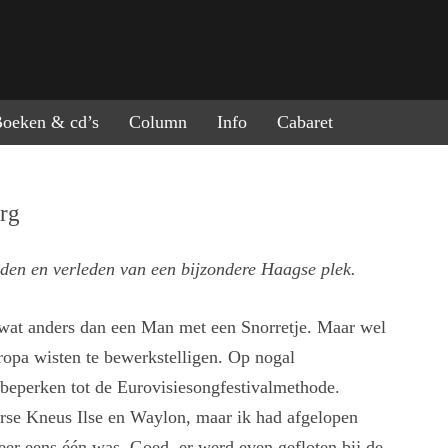
ring naar de inhoud
oeken & cd’s
Column
Info
Cabaret
rg
den en verleden van een bijzondere Haagse plek.
 wat anders dan een Man met een Snorretje. Maar wel
ropa wisten te bewerkstelligen. Op nogal
 beperken tot de Eurovisiesongfestivalmethode.
erse Kneus Ilse en Waylon, maar ik had afgelopen
weer eens één was. Goed, er werd even gefloten bij de