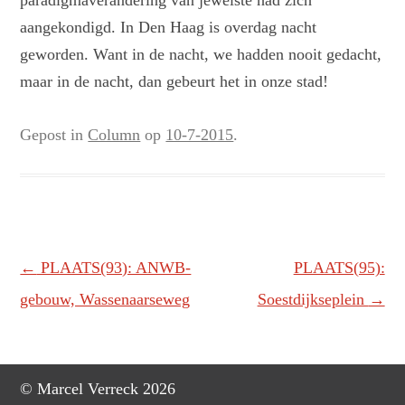
paradigmaverandering van jewelste had zich
aangekondigd. In Den Haag is overdag nacht
geworden. Want in de nacht, we hadden nooit gedacht,
maar in de nacht, dan gebeurt het in onze stad!
Gepost in
Column
op
10-7-2015
.
Berichtnavigatie
←
PLAATS(93): ANWB-
PLAATS(95):
gebouw, Wassenaarseweg
Soestdijkseplein
→
© Marcel Verreck 2026