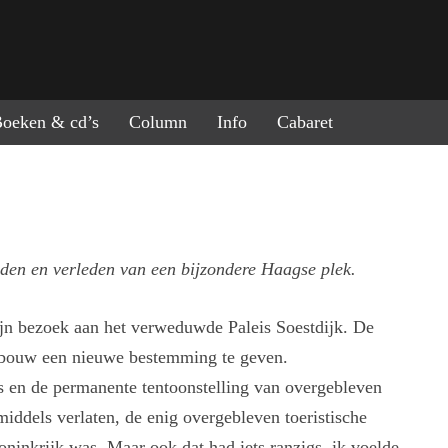
ring naar de inhoud
oeken & cd’s
Column
Info
Cabaret
den en verleden van een bijzondere Haagse plek.
mijn bezoek aan het verweduwde Paleis Soestdijk. De
gebouw een nieuwe bestemming te geven.
ies en de permanente tentoonstelling van overgebleven
iddels verlaten, de enig overgebleven toeristische
koninkrijk was. Maar ook dat had iets ranzigs, ik voelde