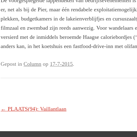
De voorgespiegelde lappendeken van bedrijfsevenementen is bl
er, net als bij de Pier, maar één rendabele exploitatiemogelij
plekken, budgetkamers in de lakeienverblijfjes en cursuszaal
filmzaal en zwembad zijn reeds aanwezig. Voor wandelaars en
versierd met de inmiddels beroemde Haagse caloriebordjes (‘3
anders kan, in het koetshuis een fastfood-drive-inn met olifa
Gepost in
Column
op
17-7-2015
.
Berichtnavigatie
←
PLAATS(94): Vaillantlaan