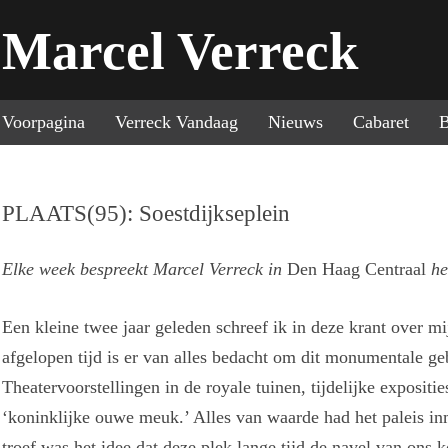
Marcel Verreck
Sp
Voorpagina
Verreck Vandaag
Nieuws
Cabaret
B
PLAATS(95): Soestdijkseplein
Elke week bespreekt Marcel Verreck in
Den Haag Centraal
he
Een kleine twee jaar geleden schreef ik in deze krant over 
afgelopen tijd is er van alles bedacht om dit monumentale 
Theatervoorstellingen in de royale tuinen, tijdelijke exposit
‘koninklijke ouwe meuk.’ Alles van waarde had het paleis inm
troef was het idee dat deze plek lange tijd de navel van ons 