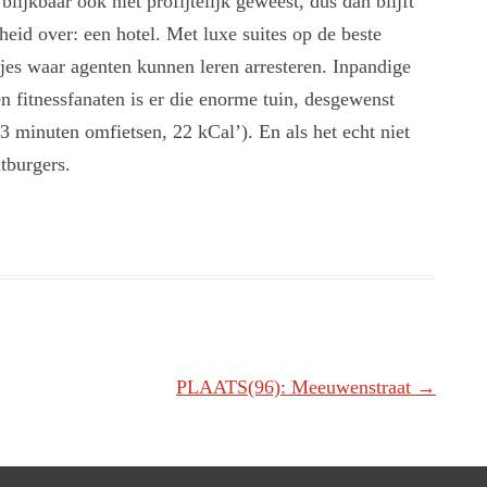
ijkbaar ook niet profijtelijk geweest, dus dan blijft
kheid over: een hotel. Met luxe suites op de beste
tjes waar agenten kunnen leren arresteren. Inpandige
 fitnessfanaten is er die enorme tuin, desgewenst
 minuten omfietsen, 22 kCal’). En als het echt niet
ntburgers.
PLAATS(96): Meeuwenstraat
→