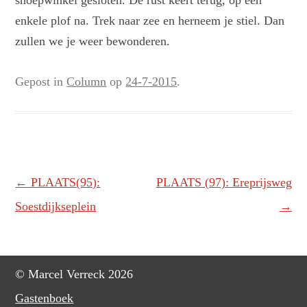
snoepwinkel gesloten. De rust keert terug, op een
enkele plof na. Trek naar zee en herneem je stiel. Dan
zullen we je weer bewonderen.
Gepost in
Column
op
24-7-2015
.
Berichtnavigatie
←
PLAATS(95):
PLAATS (97): Ereprijsweg
Soestdijkseplein
→
© Marcel Verreck 2026
Gastenboek