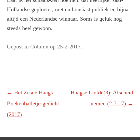
Laat ik het schaats-zen noemen: dat heerlijke, saai-
Hollandse geploeter, met enthousiast publiek en bijna
altijd een Nederlandse winnaar. Soms is geluk nog
steeds heel gewoon.
Gepost in
Column
op
25-2-2017
.
Berichtnavigatie
←
Het Zesde Haags
Haagse Liefde(3): Afscheid
Boekenballetje-gedicht
nemen (2-3-17)
→
(2017)