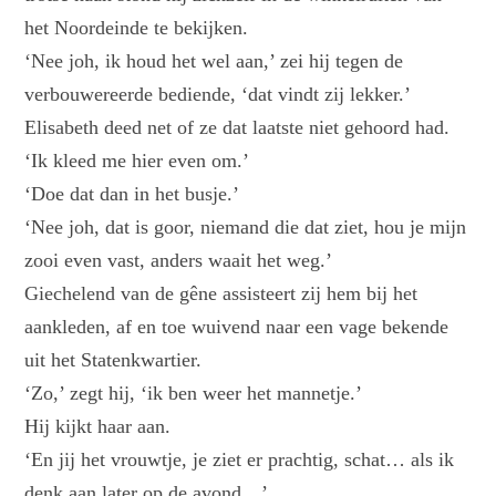
het Noordeinde te bekijken.
‘Nee joh, ik houd het wel aan,’ zei hij tegen de
verbouwereerde bediende, ‘dat vindt zij lekker.’
Elisabeth deed net of ze dat laatste niet gehoord had.
‘Ik kleed me hier even om.’
‘Doe dat dan in het busje.’
‘Nee joh, dat is goor, niemand die dat ziet, hou je mijn
zooi even vast, anders waait het weg.’
Giechelend van de gêne assisteert zij hem bij het
aankleden, af en toe wuivend naar een vage bekende
uit het Statenkwartier.
‘Zo,’ zegt hij, ‘ik ben weer het mannetje.’
Hij kijkt haar aan.
‘En jij het vrouwtje, je ziet er prachtig, schat… als ik
denk aan later op de avond…’