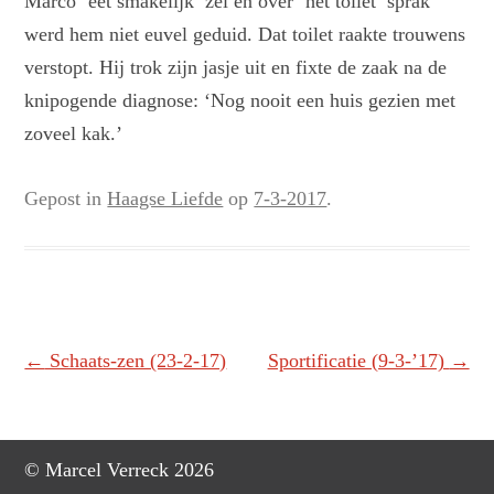
Marco ‘eet smakelijk’ zei en over ‘het toilet’ sprak
werd hem niet euvel geduid. Dat toilet raakte trouwens
verstopt. Hij trok zijn jasje uit en fixte de zaak na de
knipogende diagnose: ‘Nog nooit een huis gezien met
zoveel kak.’
Gepost in
Haagse Liefde
op
7-3-2017
.
Berichtnavigatie
←
Schaats-zen (23-2-17)
Sportificatie (9-3-’17)
→
© Marcel Verreck 2026