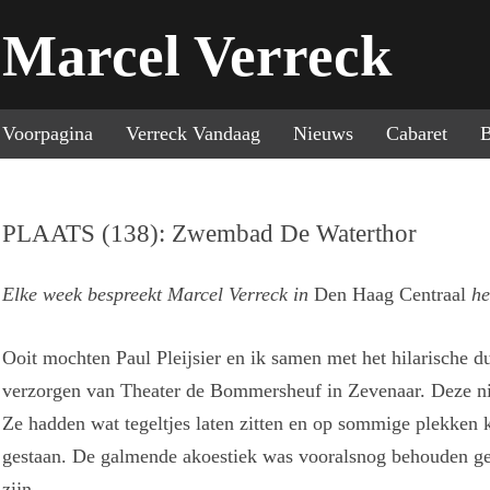
Marcel Verreck
Sp
Voorpagina
Verreck Vandaag
Nieuws
Cabaret
B
PLAATS (138): Zwembad De Waterthor
Elke week bespreekt Marcel Verreck in
Den Haag Centraal
he
Ooit mochten Paul Pleijsier en ik samen met het hilarische
verzorgen van Theater de Bommersheuf in Zevenaar. Deze
Ze hadden wat tegeltjes laten zitten en op sommige plekken 
gestaan. De galmende akoestiek was vooralsnog behouden gebl
zijn.