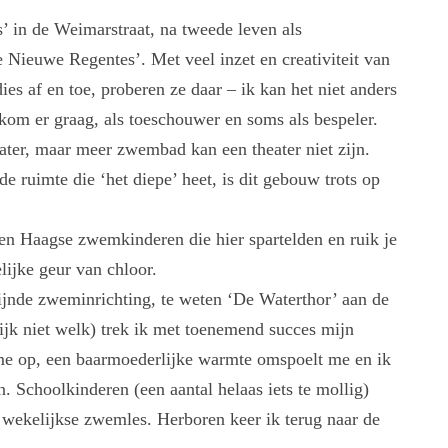
in de Weimarstraat, na tweede leven als
 Nieuwe Regentes’. Met veel inzet en creativiteit van
es af en toe, proberen ze daar – ik kan het niet anders
kom er graag, als toeschouwer en soms als bespeler.
ater, maar meer zwembad kan een theater niet zijn.
 ruimte die ‘het diepe’ heet, is dit gebouw trots op
en Haagse zwemkinderen die hier spartelden en ruik je
lijke geur van chloor.
zijnde zweminrichting, te weten ‘De Waterthor’ aan de
lijk niet welk) trek ik met toenemend succes mijn
t me op, een baarmoederlijke warmte omspoelt me en ik
n. Schoolkinderen (een aantal helaas iets te mollig)
 wekelijkse zwemles. Herboren keer ik terug naar de