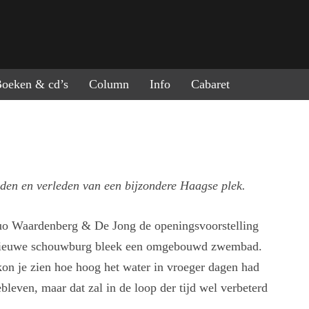
ring naar de inhoud
oeken & cd’s
Column
Info
Cabaret
den en verleden van een bijzondere Haagse plek.
 duo Waardenberg & De Jong de openingsvoorstelling
 nieuwe schouwburg bleek een omgebouwd zwembad.
kon je zien hoe hoog het water in vroeger dagen had
even, maar dat zal in de loop der tijd wel verbeterd