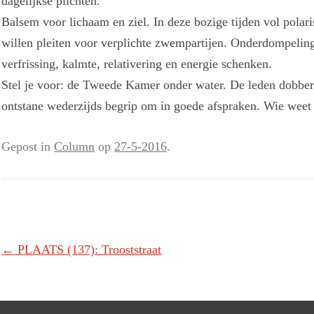
dagelijkse plichten.
Balsem voor lichaam en ziel. In deze bozige tijden vol polari
willen pleiten voor verplichte zwempartijen. Onderdompelin
verfrissing, kalmte, relativering en energie schenken.
Stel je voor: de Tweede Kamer onder water. De leden dobbere
ontstane wederzijds begrip om in goede afspraken. Wie weet
Gepost in
Column
op
27-5-2016
.
Berichtnavigatie
←
PLAATS (137): Trooststraat