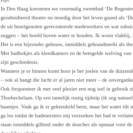
In Den Haag koesteren we voormalig zwembad ‘De Regentes’ 
gesubsidieerd theater nu moedig door het leven gaand als ‘De
de uit buurtgenoten gerecruteerde medewerkers en wat subsidi
zeggen – het hoofd boven water te houden. Ik woon vlakbij, 
Het is een bijzonder gebouw, inmiddels gebrandmerkt als the
Met badhokjes als kleedkamers en de betegelde welving van de
zijn geschiedenis.
Wanneer je er binnen komt hoor je het joelen van de duizend
– ook al hangt die lucht er al jaren niet meer – de onverganke
Ook frequenteer ik met veel plezier een nog wel in gebruik 
Thorbeckelaan. Op een tamelijk rustig tijdstip (ik zeg natuur
baantjes. Vaak ga ik er gekreukeld heen, maar het water til
ga los totdat de badmeesters mij verzoeken het bad te verlate
staan inmiddels gillend onder de douches als opmaat voor de