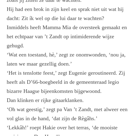
zoals jij zitten ze daar te wachten.’
Hij had een brok in zijn keel en sprak niet uit wat hij
dacht: Zit ík wel op die lui daar te wachten?
Inmiddels heeft Mamma Mia de oversteek gemaakt en
het echtpaar van ’t Zandt op intimiderende wijze
gehugd.
‘Wat een toestand, hè,’ zegt ze onomwonden, ‘nou ja,
laten we maar gezellig doen.’
‘Het is tenslotte feest,’ zegt Eugenie geroutineerd. Zij
heeft als D’66-boegbeeld in de gemeenteraad legio
bizarre Haagse bijeenkomsten bijgewoond.
Dan klinken er rijke gitaarklanken.
‘Oh wat geestig,’ zegt pa Van ’t Zandt, met alweer een
vol glas in de hand, ‘dat zijn de Règâhs.’
‘Lekkâh!’ roept Hakie over het terras, ‘de mooiste