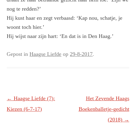
nog te redden?’
Hij kust haar en zegt verbaasd: ‘Kap nou, schatje, je
woont toch hier.’
Hij wijst naar zijn hart: ‘En dat is in Den Haag.’
Gepost in
Haagse Liefde
op
29-8-2017
.
Berichtnavigatie
←
Haagse Liefde (7):
Het Zevende Haags
Kiezen (6-7-17)
Boekenballetje-gedicht
(2018)
→