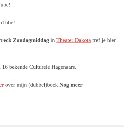
Tube!
ouTube!
rreck Zondagmiddag
in
Theater Dakota
tref je hier
n 16 bekende Culturele Hagenaars.
er
over mijn (dubbel)boek
Nog meer