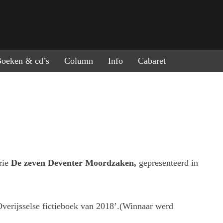
ring naar de inhoud
oeken & cd’s
Column
Info
Cabaret
erie
De zeven Deventer Moordzaken,
gepresenteerd in
verijsselse fictieboek van 2018’.(Winnaar werd