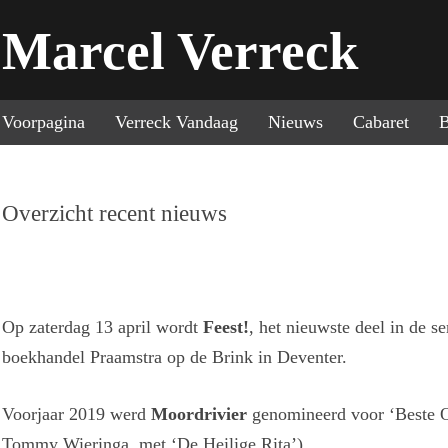
Marcel Verreck
Sp
Voorpagina
Verreck Vandaag
Nieuws
Cabaret
B
Overzicht recent nieuws
Op zaterdag 13 april wordt
Feest!
, het nieuwste deel in de s
boekhandel Praamstra op de Brink in Deventer.
Voorjaar 2019 werd
Moordrivier
genomineerd voor ‘Beste O
Tommy Wieringa, met ‘De Heilige Rita’)